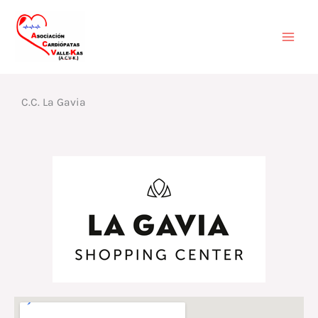
Ir
Mai
al
contenido
Men
C.C. La Gavia