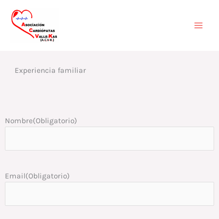
Ir
Mai
al
contenido
Men
Experiencia familiar
Nombre
(Obligatorio)
Email
(Obligatorio)