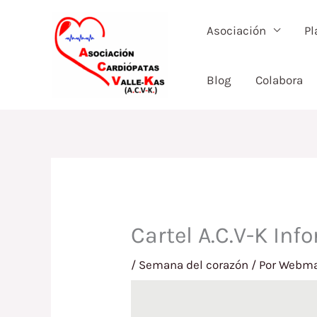
Ir
al
Asociación
Pl
contenido
Blog
Colabora
Cartel A.C.V-K Inf
/
Semana del corazón
/ Por
Webma