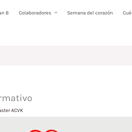
an B
Colaboradores
Semana del corazón
Cué
ormativo
ster ACVK