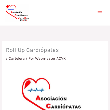
Ir
Mai
al
contenido
Men
Roll Up Cardiópatas
/
Cartelera
/ Por
Webmaster ACVK