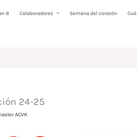
an B
Colaboradores
Semana del corazón
Cué
ación 24-25
aster ACVK