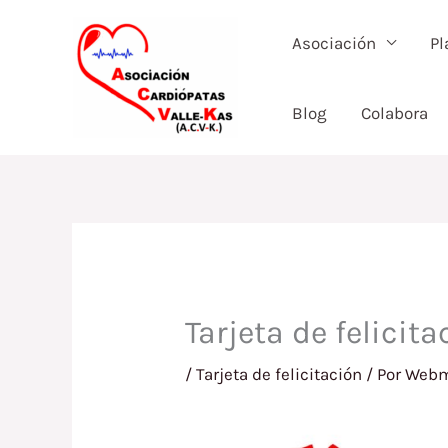
Ir
al
Asociación
Pl
contenido
Blog
Colabora
Tarjeta de felicit
/
Tarjeta de felicitación
/ Por
Webm